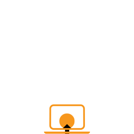
©
版权声明
文章版权归作者所有，未经允许请勿转载。
THE END
Typecho
# Typecho主题
喜欢就支持一下吧
点赞
3
分享
收藏
版权属于：
OX栈
本文链接：
https://oxzhan.cn/archives/46.html
作品采用
《
署名-非商业性使用-相同方式共享 4.0 国际 (CC BY-
NC-SA 4.0)
》许可协议授权